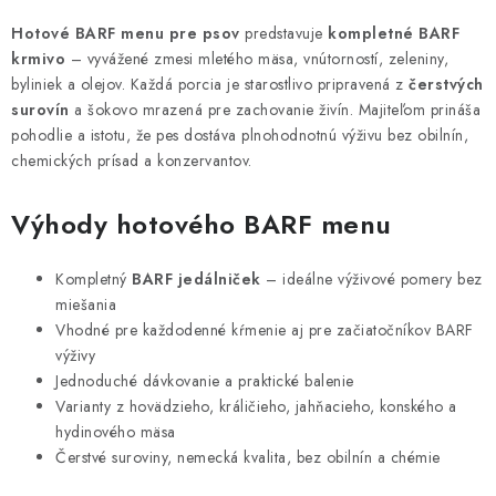
k
e
Hotové BARF menu pre psov
predstavuje
kompletné BARF
o
p
krmivo
– vyvážené zmesi mletého mäsa, vnútorností, zeleniny,
v
r
byliniek a olejov. Každá porcia je starostlivo pripravená z
čerstvých
a
v
surovín
a šokovo mrazená pre zachovanie živín. Majiteľom prináša
n
k
pohodlie a istotu, že pes dostáva plnohodnotnú výživu bez obilnín,
i
y
chemických prísad a konzervantov.
e
v
ý
Výhody hotového BARF menu
p
i
Kompletný
BARF jedálniček
– ideálne výživové pomery bez
s
miešania
Vhodné pre každodenné kŕmenie aj pre začiatočníkov BARF
u
výživy
Jednoduché dávkovanie a praktické balenie
Varianty z hovädzieho, králičieho, jahňacieho, konského a
hydinového mäsa
Čerstvé suroviny, nemecká kvalita, bez obilnín a chémie