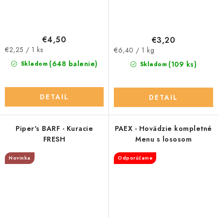
€4,50
€3,20
Jednotková
Jednotková
€2,25 / 1 ks
€6,40 / 1 kg
cena:
cena:
(648 balenie)
(109 ks)
Skladom
Skladom
DETAIL
DETAIL
Piper's BARF - Kuracie
PAEX - Hovädzie kompletné
FRESH
Menu s lososom
Novinka
Odporúčame