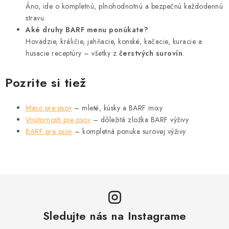
Áno, ide o kompletnú, plnohodnotnú a bezpečnú každodennú
stravu.
Aké druhy BARF menu ponúkate?
Hovädzie, králičie, jahňacie, konské, kačacie, kuracie a
husacie receptúry – všetky z
čerstvých surovín
.
Pozrite si tiež
Mäso pre psov
– mleté, kúsky a BARF mixy
Vnútornosti pre psov
– dôležitá zložka BARF výživy
BARF pre psov
– kompletná ponuka surovej výživy
Sledujte nás na Instagrame