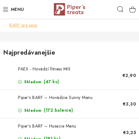
Prejsť
Hľad
na
obsah
BARF pre psov
NAŠE SPRÁVY
PIPER'S NOVINKY
Najpredávanejšie
BARF PRE PSOV
PAEX - Hovädzí fitness MIX
BARF PRE MAČKY
€2,90
(47 ks)
Skladom
MRAZOM SUŠENÉ PAMLSKY
Piper’s BARF – Hovädzie Sunny Menu
€3,30
SUŠENÉ KOMPLETNÉ MENU
(172 balenie)
Skladom
VÝPREDAJ
Piper’s BARF – Husacie Menu
€3,25
(181 ks)