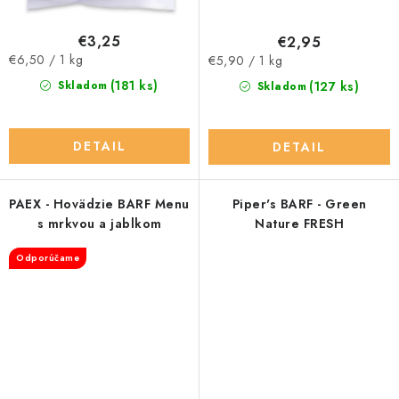
€3,25
€2,95
Jednotková
Jednotková
€6,50 / 1 kg
€5,90 / 1 kg
cena:
cena:
(181 ks)
(127 ks)
Skladom
Skladom
DETAIL
DETAIL
PAEX - Hovädzie BARF Menu
Piper's BARF - Green
s mrkvou a jablkom
Nature FRESH
Odporúčame