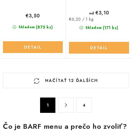
€3,10
od
€3,50
Jednotková
€6,20 / 1 kg
cena:
(875 ks)
Skladom
(171 ks)
Skladom
DETAIL
DETAIL
O
NAČÍTAŤ 12 ĎALŠÍCH
v
l
á
S
d
1
4
t
a
r
c
á
Čo je BARF menu a prečo ho zvoliť?
n
i