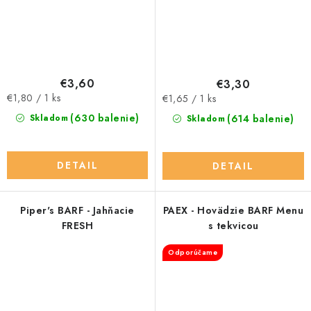
€3,60
€3,30
Jednotková
Jednotková
€1,80 / 1 ks
€1,65 / 1 ks
cena:
cena:
(630 balenie)
(614 balenie)
Skladom
Skladom
DETAIL
DETAIL
Piper's BARF - Jahňacie
PAEX - Hovädzie BARF Menu
FRESH
s tekvicou
Odporúčame