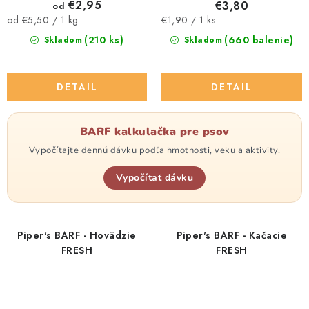
€2,95
€3,80
od
Jednotková
Jednotková
€1,90 / 1 ks
od €5,50 / 1 kg
cena:
cena:
(660 balenie)
(210 ks)
Skladom
Skladom
DETAIL
DETAIL
BARF kalkulačka pre psov
Vypočítajte dennú dávku podľa hmotnosti, veku a aktivity.
Vypočítať dávku
Piper's BARF - Hovädzie
Piper's BARF - Kačacie
FRESH
FRESH