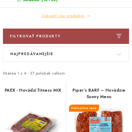
ZNAČKY
Skladom
Zobraziť viac produktov
Vernostný program a zľavy
Obchodné podmienky
Reklamačný poriadok
Ochrana osobných údajov
Doprava SK
O nás – Piper’s Treats
Kontakt
FILTROVAŤ PRODUKTY
BARF pre psov a mačky – FAQ
Odstúpiť od zmluvy tu
V
R
NAJPREDÁVANEJŠIE
ý
a
p
d
i
e
Stránka
1
z
4
-
37
položiek celkom
s
n
p
i
PAEX - Hovädzí fitness MIX
Piper’s BARF – Hovädzie
Sunny Menu
r
e
o
p
Exkluzívna cena
d
r
u
o