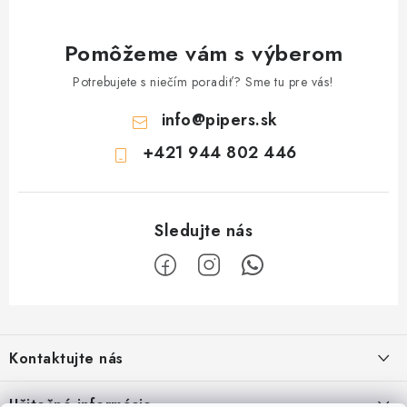
Pomôžeme vám s výberom
Potrebujete s niečím poradiť? Sme tu pre vás!
info
@
pipers.sk
+421 944 802 446
Z
á
Kontaktujte nás
p
ä
Železnična 128C, 90041, Rovinka
Užitočné informácie