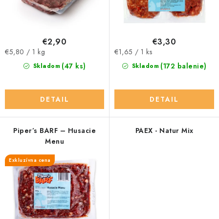
k
d
t
u
o
k
v
t
€2,90
€3,30
Jednotková
Jednotková
€5,80 / 1 kg
o
€1,65 / 1 ks
cena:
cena:
v
(47 ks)
(172 balenie)
Skladom
Skladom
DETAIL
DETAIL
Piper’s BARF – Husacie
PAEX - Natur Mix
Menu
Exkluzívna cena