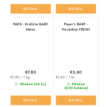
DETAIL
DETAIL
PAEX - Králičie BARF
Piper's BARF -
Menu
Hovädzie FRESH
€7,80
€3,60
Jednotková
Jednotková
€7,80 / 1 kg
€1,80 / 1 ks
cena:
cena:
(46 ks)
Skladom
Skladom
(630 balenie)
DETAIL
DETAIL