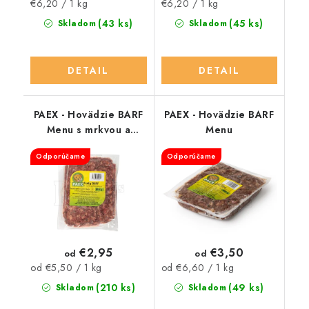
Jednotková
Jednotková
€6,20 / 1 kg
€6,20 / 1 kg
cena:
cena:
(43 ks)
(45 ks)
Skladom
Skladom
DETAIL
DETAIL
PAEX - Hovädzie BARF
PAEX - Hovädzie BARF
Menu s mrkvou a
Menu
jablkom
Odporúčame
Odporúčame
€2,95
€3,50
od
od
Jednotková
Jednotková
od €5,50 / 1 kg
od €6,60 / 1 kg
cena:
cena:
(210 ks)
(49 ks)
Skladom
Skladom