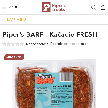
Prejsť
Hľad
na
obsah
BARF MENU
NAŠE SPRÁVY
Piper's BARF - Kačacie FRESH
PIPER'S NOVINKY
Podrobnosti hodnotenia
Neohodnotené
BARF PRE PSOV
MRAZENÝ
BARF PRE MAČKY
MRAZOM SUŠENÉ PAMLSKY
SUŠENÉ KOMPLETNÉ MENU
VÝPREDAJ