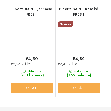
Piper's BARF - Jahňacie
Piper's BARF - Konské
FRESH
FRESH
Novinka
€4,50
€4,80
Jednotková
Jednotková
€2,25 / 1 ks
€2,40 / 1 ks
cena:
cena:
Skladom
Skladom
(651 balenie)
(762 balenie)
DETAIL
DETAIL