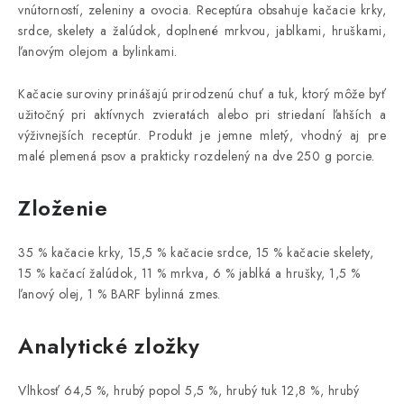
vnútorností, zeleniny a ovocia. Receptúra obsahuje kačacie krky,
srdce, skelety a žalúdok, doplnené mrkvou, jablkami, hruškami,
ľanovým olejom a bylinkami.
Kačacie suroviny prinášajú prirodzenú chuť a tuk, ktorý môže byť
užitočný pri aktívnych zvieratách alebo pri striedaní ľahších a
výživnejších receptúr. Produkt je jemne mletý, vhodný aj pre
malé plemená psov a prakticky rozdelený na dve 250 g porcie.
Zloženie
35 % kačacie krky, 15,5 % kačacie srdce, 15 % kačacie skelety,
15 % kačací žalúdok, 11 % mrkva, 6 % jablká a hrušky, 1,5 %
ľanový olej, 1 % BARF bylinná zmes.
Analytické zložky
Vlhkosť 64,5 %, hrubý popol 5,5 %, hrubý tuk 12,8 %, hrubý