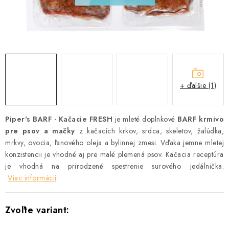
ZNAČKY
Vernostný program a zľavy
Obchodné podmienky
Reklamačný poriadok
Ochrana osobných údajov
Doprava SK
O nás – Piper’s Treats
Kontakt
BARF pre psov a mačky – FAQ
Odstúpiť od zmluvy tu
+ ďalšie (1)
Piper's BARF - Kačacie FRESH
je mleté doplnkové
BARF krmivo
pre psov a mačky
z kačacích krkov, srdca, skeletov, žalúdka,
mrkvy, ovocia, ľanového oleja a bylinnej zmesi. Vďaka jemne mletej
konzistencii je vhodné aj pre malé plemená psov. Kačacia receptúra
je vhodná na prirodzené spestrenie surového jedálnička.
Viac informácií