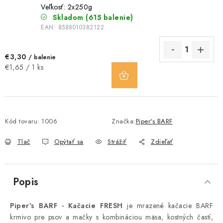
Veľkosť: 2x250g
Skladom
(615 balenie)
EAN:
8588010382122
€3,30
/ balenie
DO
Jednotková
€1,65 / 1 ks
KOŠÍKA
cena:
Kód tovaru:
1006
Značka:
Piper's BARF
Tlač
Opýtať sa
Strážiť
Zdieľať
Popis
Piper's BARF - Kačacie FRESH
je mrazené kačacie BARF
krmivo pre psov a mačky s kombináciou mäsa, kostných častí,