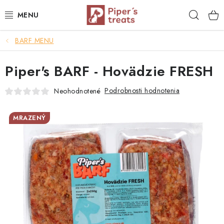
Prejsť
Hľad
na
obsah
BARF MENU
NAŠE SPRÁVY
Piper's BARF - Hovädzie FRESH
PIPER'S NOVINKY
Podrobnosti hodnotenia
Neohodnotené
BARF PRE PSOV
MRAZENÝ
BARF PRE MAČKY
MRAZOM SUŠENÉ PAMLSKY
SUŠENÉ KOMPLETNÉ MENU
VÝPREDAJ