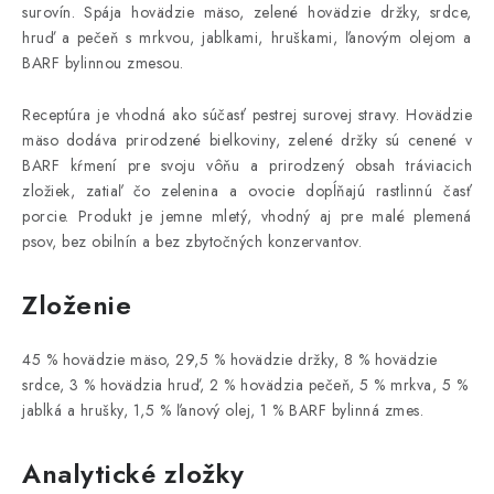
surovín. Spája hovädzie mäso, zelené hovädzie držky, srdce,
hruď a pečeň s mrkvou, jablkami, hruškami, ľanovým olejom a
BARF bylinnou zmesou.
Receptúra je vhodná ako súčasť pestrej surovej stravy. Hovädzie
mäso dodáva prirodzené bielkoviny, zelené držky sú cenené v
BARF kŕmení pre svoju vôňu a prirodzený obsah tráviacich
zložiek, zatiaľ čo zelenina a ovocie dopĺňajú rastlinnú časť
porcie. Produkt je jemne mletý, vhodný aj pre malé plemená
psov, bez obilnín a bez zbytočných konzervantov.
Zloženie
45 % hovädzie mäso, 29,5 % hovädzie držky, 8 % hovädzie
srdce, 3 % hovädzia hruď, 2 % hovädzia pečeň, 5 % mrkva, 5 %
jablká a hrušky, 1,5 % ľanový olej, 1 % BARF bylinná zmes.
Analytické zložky