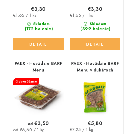
€3,30
€3,30
Jednotková
Jednotková
€1,65 / 1 ks
€1,65 / 1 ks
cena:
cena:
Skladom
Skladom
(172 balenie)
(399 balenie)
DETAIL
DETAIL
PAEX - Hovädzie BARF
PAEX - Hovädzie BARF
Menu
Menu v dukátoch
Odporúčame
€3,50
€5,80
od
Jednotková
Jednotková
€7,25 / 1 kg
od €6,60 / 1 kg