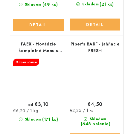
cena:
cena:
(21 ks)
(49 ks)
Skladom
Skladom
DETAIL
DETAIL
PAEX - Hovädzie
Piper's BARF - Jahňacie
kompletné Menu s
FRESH
lososom
Odporúčame
€3,10
€4,50
od
Jednotková
Jednotková
€2,25 / 1 ks
€6,20 / 1 kg
cena:
cena:
(171 ks)
Skladom
Skladom
(648 balenie)