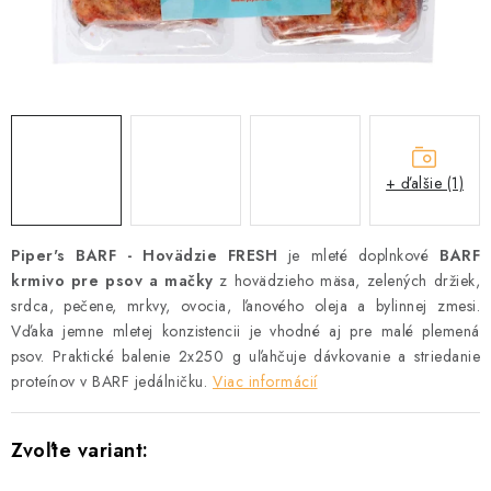
ZNAČKY
Vernostný program a zľavy
Obchodné podmienky
Reklamačný poriadok
Ochrana osobných údajov
Doprava SK
O nás – Piper’s Treats
Kontakt
BARF pre psov a mačky – FAQ
Odstúpiť od zmluvy tu
+ ďalšie (1)
Piper's BARF - Hovädzie FRESH
je mleté doplnkové
BARF
krmivo pre psov a mačky
z hovädzieho mäsa, zelených držiek,
srdca, pečene, mrkvy, ovocia, ľanového oleja a bylinnej zmesi.
Vďaka jemne mletej konzistencii je vhodné aj pre malé plemená
psov. Praktické balenie 2x250 g uľahčuje dávkovanie a striedanie
proteínov v BARF jedálničku.
Viac informácií