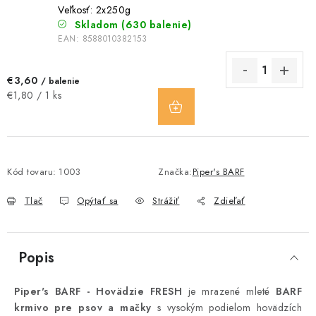
Veľkosť: 2x250g
Skladom
(630 balenie)
EAN:
8588010382153
€3,60
/ balenie
DO
Jednotková
€1,80 / 1 ks
KOŠÍKA
cena:
Kód tovaru:
1003
Značka:
Piper's BARF
Tlač
Opýtať sa
Strážiť
Zdieľať
Popis
Piper's BARF - Hovädzie FRESH
je mrazené mleté
BARF
krmivo pre psov a mačky
s vysokým podielom hovädzích