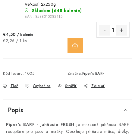
Veľkosť: 2x250g
Skladom
(648 balenie)
EAN:
8588010382115
€4,50
/ balenie
DO
Jednotková
€2,25 / 1 ks
KOŠÍKA
cena:
Kód tovaru:
1005
Značka:
Piper's BARF
Tlač
Opýtať sa
Strážiť
Zdieľať
Popis
Piper's BARF - Jahňacie FRESH
je mrazená jahňacia BARF
receptúra pre psov a mačky. Obsahuje jahňacie mäso, držky,