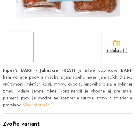
ZNAČKY
Vernostný program a zľavy
Obchodné podmienky
Reklamačný poriadok
Ochrana osobných údajov
Doprava SK
O nás – Piper’s Treats
Kontakt
BARF pre psov a mačky – FAQ
Odstúpiť od zmluvy tu
+ ďalšie (1)
Piper's BARF - Jahňacie FRESH
je mleté doplnkové
BARF
krmivo pre psov a mačky
z jahňacieho mäsa, jahňacích držiek,
vnútorností, mletých kostí, mrkvy, ovocia, ľanového oleja a bylinnej
zmesi. Vďaka jemne mletej konzistencii je vhodné aj pre malé
plemená psov. Je vhodné na spestrenie surovej stravy a striedanie
proteínov.
Viac informácií