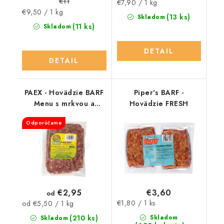
€11
Jednotková
€7,90 / 1 kg
Jednotková
€9,50 / 1 kg
cena:
(13 ks)
Skladom
cena:
(11 ks)
Skladom
DETAIL
DETAIL
PAEX - Hovädzie BARF
Piper's BARF -
Menu s mrkvou a
Hovädzie FRESH
jablkom
Odporúčame
€2,95
€3,60
od
Jednotková
Jednotková
€1,80 / 1 ks
od €5,50 / 1 kg
cena:
cena:
(210 ks)
Skladom
Skladom