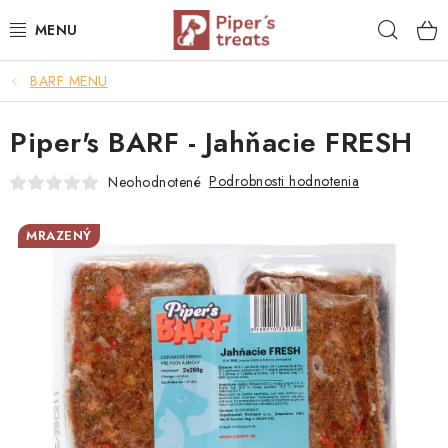
Prejsť
Hľad
na
obsah
BARF MENU
NAŠE SPRÁVY
Piper's BARF - Jahňacie FRESH
PIPER'S NOVINKY
Podrobnosti hodnotenia
Neohodnotené
BARF PRE PSOV
MRAZENÝ
BARF PRE MAČKY
MRAZOM SUŠENÉ PAMLSKY
SUŠENÉ KOMPLETNÉ MENU
VÝPREDAJ