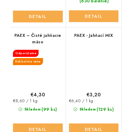
(630 balenie)
DETAIL
DETAIL
PAEX – Čisté jahňacie
PAEX - Jahňací MIX
mäso
Odporúčame
Exkluzívna cena
€4,30
€3,20
Jednotková
Jednotková
€8,60 / 1 kg
€6,40 / 1 kg
cena:
cena:
(99 ks)
(129 ks)
Skladom
Skladom
DETAIL
DETAIL