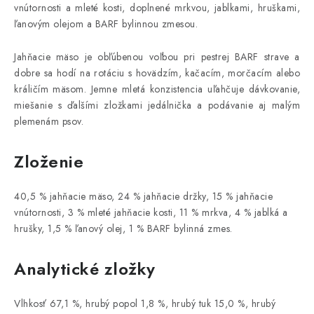
vnútornosti a mleté kosti, doplnené mrkvou, jablkami, hruškami,
ľanovým olejom a BARF bylinnou zmesou.
Jahňacie mäso je obľúbenou voľbou pri pestrej BARF strave a
dobre sa hodí na rotáciu s hovädzím, kačacím, morčacím alebo
králičím mäsom. Jemne mletá konzistencia uľahčuje dávkovanie,
miešanie s ďalšími zložkami jedálnička a podávanie aj malým
plemenám psov.
Zloženie
40,5 % jahňacie mäso, 24 % jahňacie držky, 15 % jahňacie
vnútornosti, 3 % mleté jahňacie kosti, 11 % mrkva, 4 % jablká a
hrušky, 1,5 % ľanový olej, 1 % BARF bylinná zmes.
Analytické zložky
Vlhkosť 67,1 %, hrubý popol 1,8 %, hrubý tuk 15,0 %, hrubý