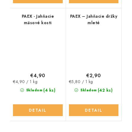
PAEX - Jahňacie
PAEX – Jahňacie držky
mäsové kosti
mleté
€4,90
€2,90
Jednotková
Jednotková
€4,90 / 1 kg
€5,80 / 1 kg
cena:
cena:
(4 ks)
(42 ks)
Skladom
Skladom
DETAIL
DETAIL