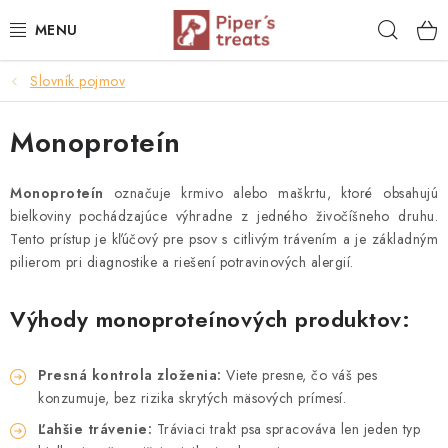
Prejsť
Hľad
na
obsah
Slovník pojmov
NAŠE SPRÁVY
Monoproteín
PIPER'S NOVINKY
BARF PRE PSOV
Monoproteín
označuje krmivo alebo maškrtu, ktoré obsahujú
bielkoviny pochádzajúce výhradne z jedného živočíšneho druhu.
Tento prístup je kľúčový pre psov s citlivým trávením a je základným
BARF PRE MAČKY
pilierom pri diagnostike a riešení potravinových alergií.
MRAZOM SUŠENÉ PAMLSKY
Výhody monoproteínových produktov:
SUŠENÉ KOMPLETNÉ MENU
Presná kontrola zloženia:
Viete presne, čo váš pes
VÝPREDAJ
konzumuje, bez rizika skrytých mäsových prímesí.
Ľahšie trávenie:
Tráviaci trakt psa spracováva len jeden typ