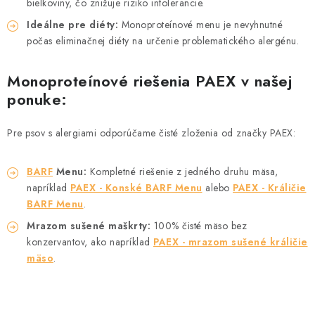
ZNAČKY
bielkoviny, čo znižuje riziko intolerancie.
Ideálne pre diéty:
Monoproteínové menu je nevyhnutné
Vernostný program a zľavy
Obchodné podmienky
počas eliminačnej diéty na určenie problematického alergénu.
Reklamačný poriadok
Ochrana osobných údajov
Monoproteínové riešenia PAEX v našej
Doprava SK
O nás – Piper’s Treats
Kontakt
ponuke:
BARF pre psov a mačky – FAQ
Odstúpiť od zmluvy tu
Pre psov s alergiami odporúčame čisté zloženia od značky PAEX:
BARF
Menu:
Kompletné riešenie z jedného druhu mäsa,
napríklad
PAEX - Konské BARF Menu
alebo
PAEX - Králičie
BARF Menu
.
Mrazom sušené maškrty:
100% čisté mäso bez
konzervantov, ako napríklad
PAEX - mrazom sušené králičie
mäso
.