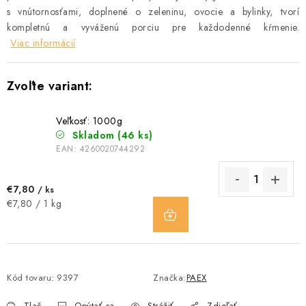
s vnútornosťami, doplnené o zeleninu, ovocie a bylinky, tvorí
kompletnú a vyváženú porciu pre každodenné kŕmenie.
Viac informácií
Veľkosť: 1000g
Skladom
(46 ks)
EAN:
4260020744292
€7,80
/ ks
DO
Jednotková
€7,80 / 1 kg
KOŠÍKA
cena:
Kód tovaru:
9397
Značka:
PAEX
Tlač
Opýtať sa
Strážiť
Zdieľať