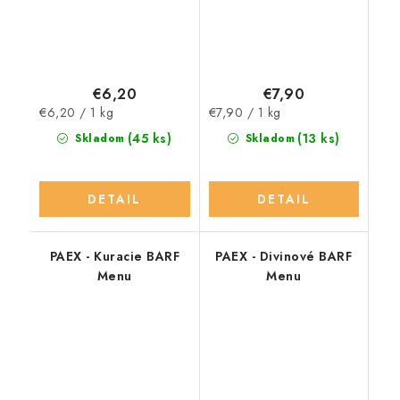
€6,20
€7,90
Jednotková
Jednotková
€6,20 / 1 kg
€7,90 / 1 kg
cena:
cena:
(45 ks)
(13 ks)
Skladom
Skladom
DETAIL
DETAIL
PAEX - Kuracie BARF
PAEX - Divinové BARF
Menu
Menu