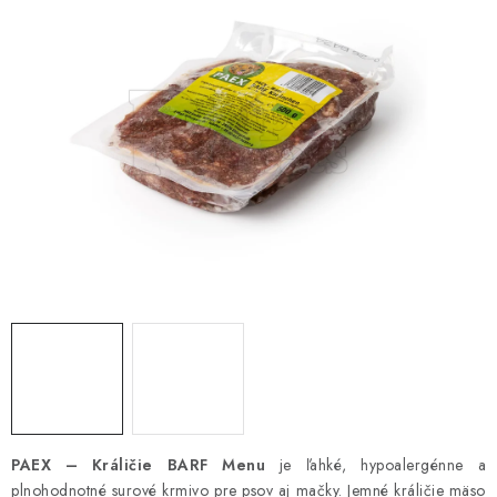
ZNAČKY
Vernostný program a zľavy
Obchodné podmienky
Reklamačný poriadok
Ochrana osobných údajov
Doprava SK
O nás – Piper’s Treats
Kontakt
BARF pre psov a mačky – FAQ
Odstúpiť od zmluvy tu
PAEX – Králičie BARF Menu
je ľahké, hypoalergénne a
plnohodnotné surové krmivo pre psov aj mačky. Jemné králičie mäso