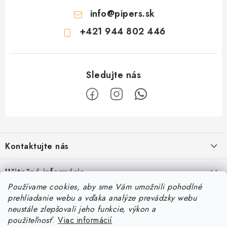
info
@
pipers.sk
+421 944 802 446
Z
á
Kontaktujte nás
p
ä
Železnična 128C, 90041, Rovinka
Užitočné informácie
t
Používame cookies, aby sme Vám umožnili pohodlné
Tel.:
+421 944 802 446
i
Vernostný program a zľavy
prehliadanie webu a vďaka analýze prevádzky webu
Naše správy
e
neustále zlepšovali jeho funkcie, výkon a
Email:
info@pipers.sk
Obchodné podmienky
Predstavujeme novú líniu Piper’s BARF FRESH
použiteľnosť
.
Viac informácií
Nájdete nás