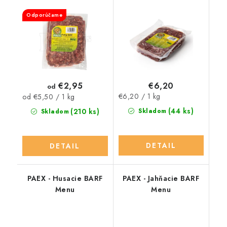
jablkom
Odporúčame
€2,95
€6,20
od
Jednotková
Jednotková
€6,20 / 1 kg
od €5,50 / 1 kg
cena:
cena:
(44 ks)
(210 ks)
Skladom
Skladom
DETAIL
DETAIL
PAEX - Husacie BARF
PAEX - Jahňacie BARF
Menu
Menu