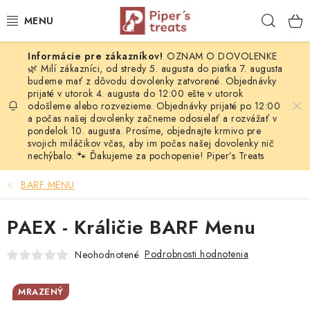
Prejsť
Hľad
na
obsah
OZNAM O DOVOLENKE
NAŠE SPRÁVY
🌿 Milí zákazníci, od stredy 5. augusta do piatka 7. augusta
budeme mať z dôvodu dovolenky zatvorené. Objednávky
prijaté v utorok 4. augusta do 12:00 ešte v utorok
PIPER'S NOVINKY
odošleme alebo rozvezieme. Objednávky prijaté po 12:00
a počas našej dovolenky začneme odosielať a rozvážať v
BARF PRE PSOV
pondelok 10. augusta. Prosíme, objednajte krmivo pre
svojich miláčikov včas, aby im počas našej dovolenky nič
nechýbalo. 🐾 Ďakujeme za pochopenie! Piper’s Treats
BARF PRE MAČKY
BARF MENU
MRAZOM SUŠENÉ PAMLSKY
PAEX - Králičie BARF Menu
SUŠENÉ KOMPLETNÉ MENU
Podrobnosti hodnotenia
Neohodnotené
VÝPREDAJ
MRAZENÝ