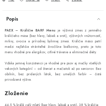
Popis
PAEX – Králičie BARF Menu
je výživná zmes z jemného
králičieho mäsa (bez hlavy, labiek a srsti), výživných vnútorností,
mrkvy, ovocia a prírodnej bylinnej zmesi. Králičie mäso patrí
medzi najľahšie stráviteľné živočíšne bielkoviny, preto je toto
menu vhodné pre alergikov, citlivé trávenie a eliminačné diéty.
Vďaka jemnej konzistencii je vhodné pre psov aj mačky všetkých
vekových kategórií – od šteniat a mačiatok až po seniorov. Bez
obilnín, bez pridaných látok, bez umelých farbív – čistá
prirodzená výživa.
Zloženie
44,5 % králik celý mletý (bez hlavy, labiek a srsti), 38 % králičie