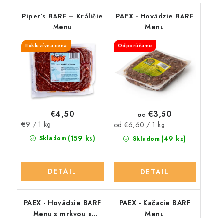
Piper’s BARF – Králičie
PAEX - Hovädzie BARF
Menu
Menu
Exkluzívna cena
Odporúčame
€4,50
€3,50
od
Jednotková
€9 / 1 kg
Jednotková
od €6,60 / 1 kg
cena:
cena:
(159 ks)
Skladom
(49 ks)
Skladom
DETAIL
DETAIL
PAEX - Hovädzie BARF
PAEX - Kačacie BARF
Menu s mrkvou a
Menu