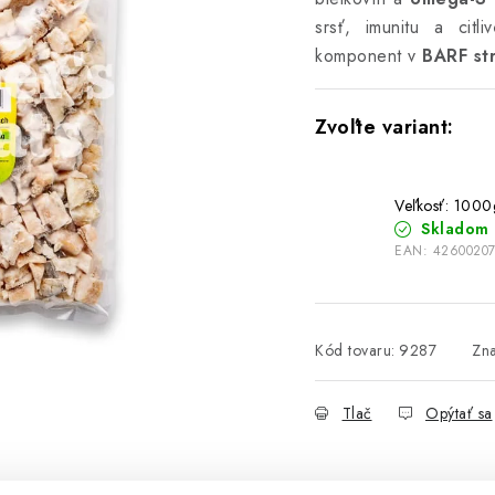
srsť, imunitu a citl
komponent v
BARF st
Veľkosť: 1000
Skladom
EAN:
4260020
Kód tovaru:
9287
Zn
Tlač
Opýtať sa