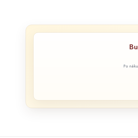
Bu
Po náku