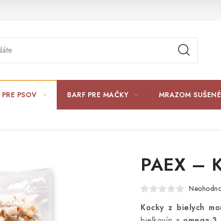
 PRE PSOV
BARF PRE MAČKY
MRAZOM SUŠENÉ
PAEX – Ko
Neohodno
Kocky z bielych mo
bielkovín a
omega-3 