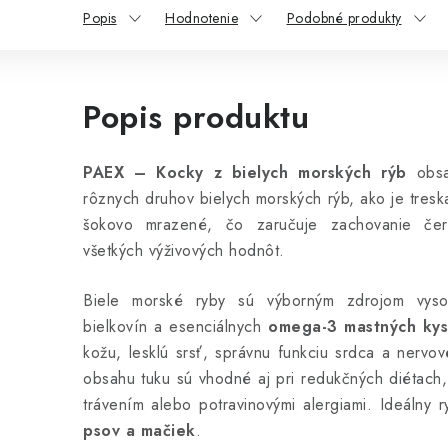
Popis
Hodnotenie
Podobné produkty
Popis produktu
PAEX – Kocky z bielych morských rýb
obsa
rôznych druhov bielych morských rýb, ako je tresk
šokovo mrazené, čo zaručuje zachovanie čerst
všetkých výživových hodnôt.
Biele morské ryby sú výborným zdrojom vysoko
bielkovín a esenciálnych
omega-3 mastných kys
kožu, lesklú srsť, správnu funkciu srdca a nerv
obsahu tuku sú vhodné aj pri redukčných diétach, 
trávením alebo potravinovými alergiami. Ideálny
psov a mačiek
.