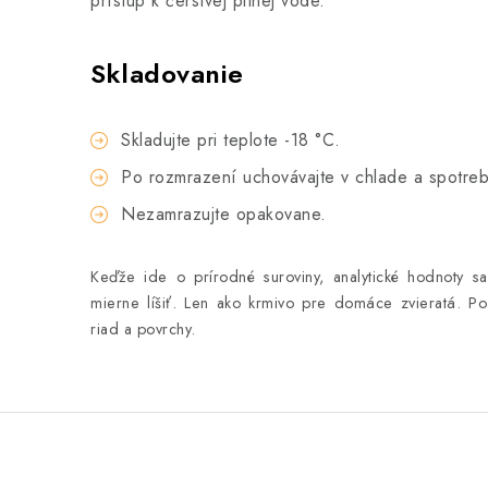
prístup k čerstvej pitnej vode.
Skladovanie
Skladujte pri teplote -18 °C.
Po rozmrazení uchovávajte v chlade a spotreb
Nezamrazujte opakovane.
Keďže ide o prírodné suroviny, analytické hodnoty sa
mierne líšiť. Len ako krmivo pre domáce zvieratá. P
riad a povrchy.