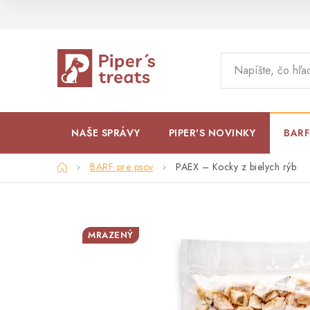
Prejsť
na
obsah
NAŠE SPRÁVY
PIPER'S NOVINKY
BARF
Domov
BARF pre psov
PAEX – Kocky z bielych rýb
MRAZENÝ