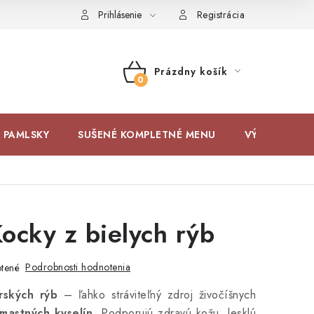
Prihlásenie
Registrácia
Prázdny košík
NÁKUPNÝ
KOŠÍK
 PAMLSKY
SUŠENÉ KOMPLETNÉ MENU
VÝPREDAJ
cky z bielych rýb
Podrobnosti hodnotenia
tené
rských rýb
– ľahko stráviteľný zdroj živočíšnych
mastných kyselín
. Podporujú zdravú kožu, lesklú