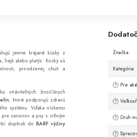
Dodatoč
Značka
hujú jemne krájané kúsky z
a, hejk alebo platýs. Kocky sú
vosti, prirodzenej chuti a
Kategória
Pre aké
?
 stráviteľných živočíšnych
elín
, ktoré podporujú zdravú
Veľkosť
?
ového systému. Vďaka nízkemu
pre seniorov a psy s citlivým
Druh m
?
 rybí doplnok do
BARF výživy
Spracov
?