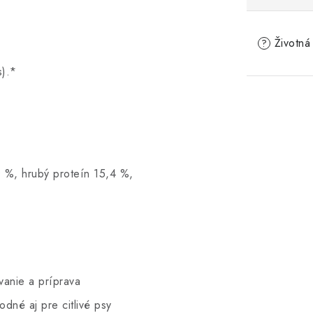
Životná 
?
s).*
0 %, hrubý proteín 15,4 %,
anie a príprava
odné aj pre citlivé psy