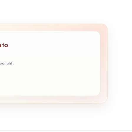
u
mto
odnotiť.