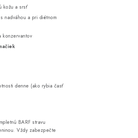
 kožu a srsť
 s nadváhou a pri diétnom
a konzervantov
mačiek
tnosti denne (ako rybia časť
ompletnú BARF stravu
leninou. Vždy zabezpečte