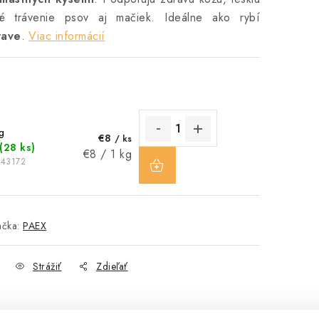
ivé trávenie psov aj mačiek. Ideálne ako rybí
rave
.
Viac informácií
g
€8
/ ks
(28 ks)
DO
Jednotková
€8 / 1 kg
743172
KOŠÍKA
cena:
ačka:
PAEX
Strážiť
Zdieľať