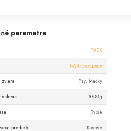
né parametre
PAEX
BARF pre psov
 zviera
Psy, Mačky
 balenia
1000g
äsa
Rybie
anie produktu
Kusové