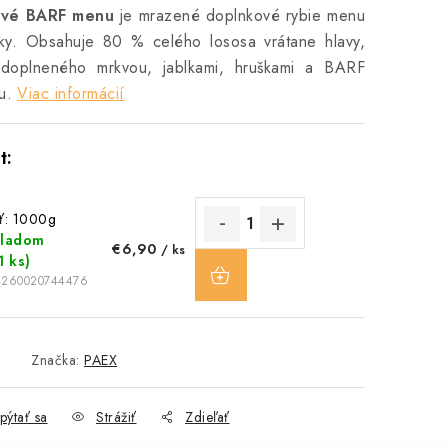
ové BARF menu
je mrazené doplnkové rybie menu
ky. Obsahuje 80 % celého lososa vrátane hlavy,
 doplneného mrkvou, jablkami, hruškami a BARF
u.
Viac informácií
sť: 1000g
kladom
€6,90
/ ks
DO
1 ks)
KOŠÍKA
4260020744476
Značka:
PAEX
pýtať sa
Strážiť
Zdieľať