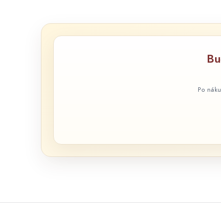
Bu
Po náku