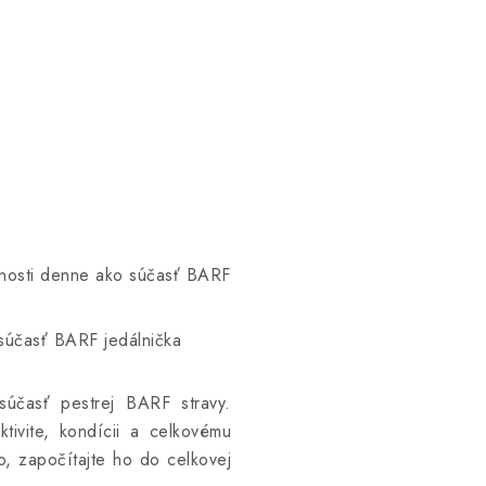
e
nosti denne ako súčasť BARF
súčasť BARF jedálnička
súčasť pestrej BARF stravy.
tivite, kondícii a celkovému
o, započítajte ho do celkovej