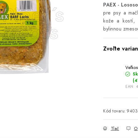
PAEX - Losos
pre psy a mač
kože a kostí,
bylinnou zmeso
Veľko
S
(4
EAN:
Kód tovaru:
9403
Tlač
O