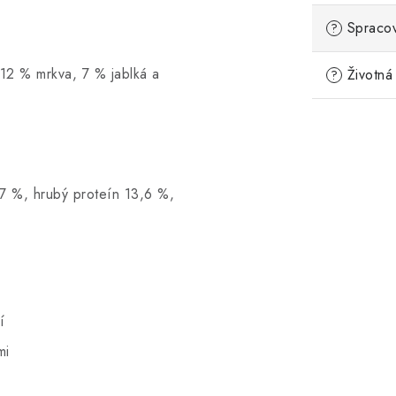
Spracov
?
 12 % mrkva, 7 % jablká a
Životná 
?
7 %, hrubý proteín 13,6 %,
í
mi