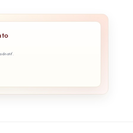
u
mto
odnotiť.