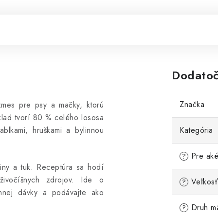
Dodatoč
Značka
mes pre psy a mačky, ktorú
klad tvorí 80 % celého lososa
ablkami, hruškami a bylinnou
Kategória
Pre aké
?
viny a tuk. Receptúra sa hodí
živočíšnych zdrojov. Ide o
Veľkosť
?
nnej dávky a podávajte ako
Druh m
?