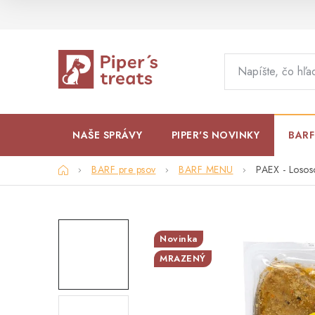
Prejsť
na
obsah
NAŠE SPRÁVY
PIPER'S NOVINKY
BARF
Domov
BARF pre psov
BARF MENU
PAEX - Loso
Novinka
MRAZENÝ