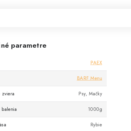
né parametre
PAEX
BARF Menu
 zviera
Psy, Mačky
 balenia
1000g
äsa
Rybie