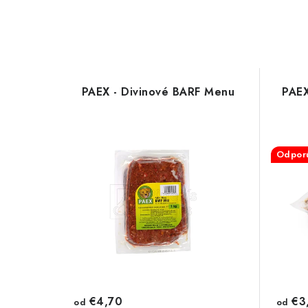
PAEX - Divinové BARF Menu
PAEX
Odpor
€4,70
€3
od
od