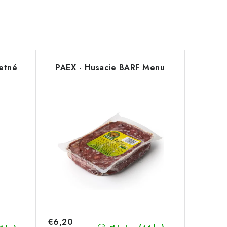
etné
PAEX - Husacie BARF Menu
€6,20