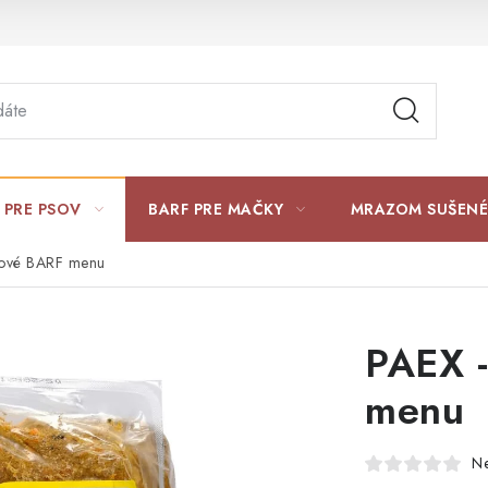
 PRE PSOV
BARF PRE MAČKY
MRAZOM SUŠENÉ
sové BARF menu
PAEX 
menu
N