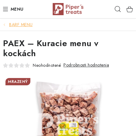
Prejsť
Hľad
na
obsah
BARF MENU
NAŠE SPRÁVY
PAEX – Kuracie menu v
PIPER'S NOVINKY
kockách
BARF PRE PSOV
Podrobnosti hodnotenia
Neohodnotené
BARF PRE MAČKY
MRAZENÝ
MRAZOM SUŠENÉ PAMLSKY
SUŠENÉ KOMPLETNÉ MENU
VÝPREDAJ