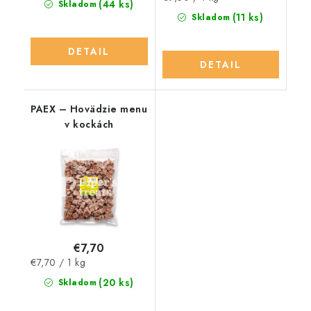
(44 ks)
Skladom
cena:
(11 ks)
Skladom
DETAIL
DETAIL
PAEX – Hovädzie menu
v kockách
€7,70
Jednotková
€7,70 / 1 kg
cena:
(20 ks)
Skladom