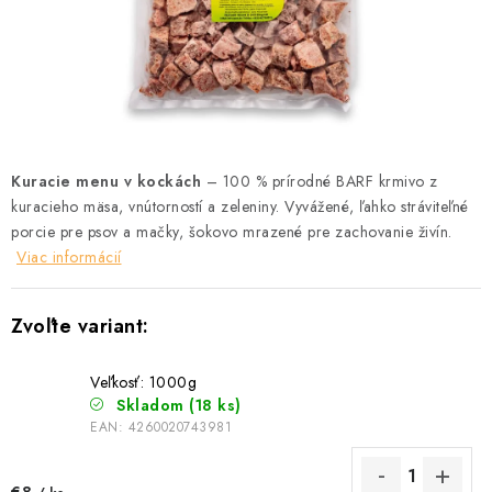
ZNAČKY
Vernostný program a zľavy
Obchodné podmienky
Reklamačný poriadok
Ochrana osobných údajov
Doprava SK
O nás – Piper’s Treats
Kontakt
BARF pre psov a mačky – FAQ
Odstúpiť od zmluvy tu
Kuracie menu v kockách
– 100 % prírodné BARF krmivo z
kuracieho mäsa, vnútorností a zeleniny. Vyvážené, ľahko stráviteľné
porcie pre psov a mačky, šokovo mrazené pre zachovanie živín.
Viac informácií
Veľkosť: 1000g
Skladom
(18 ks)
EAN:
4260020743981