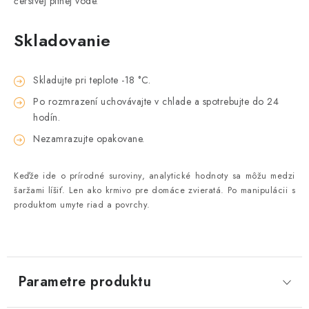
čerstvej pitnej vode.
Skladovanie
Skladujte pri teplote -18 °C.
Po rozmrazení uchovávajte v chlade a spotrebujte do 24
hodín.
Nezamrazujte opakovane.
Keďže ide o prírodné suroviny, analytické hodnoty sa môžu medzi
šaržami líšiť. Len ako krmivo pre domáce zvieratá. Po manipulácii s
produktom umyte riad a povrchy.
Parametre produktu