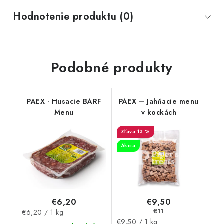
Hodnotenie produktu (0)
Podobné produkty
PAEX - Husacie BARF
PAEX – Jahňacie menu
Menu
v kockách
13 %
Akcia
€6,20
€9,50
€11
Jednotková
€6,20 / 1 kg
Jednotková
€9,50 / 1 kg
cena: