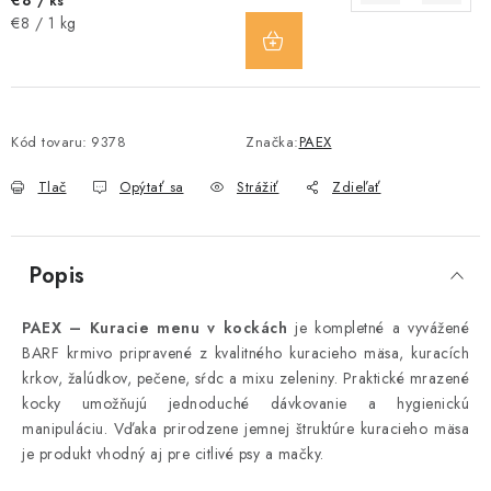
€8
/ ks
DO
Jednotková
€8 / 1 kg
KOŠÍKA
cena:
Kód tovaru:
9378
Značka:
PAEX
Tlač
Opýtať sa
Strážiť
Zdieľať
Popis
PAEX – Kuracie menu v kockách
je kompletné a vyvážené
BARF krmivo pripravené z kvalitného kuracieho mäsa, kuracích
krkov, žalúdkov, pečene, sŕdc a mixu zeleniny. Praktické mrazené
kocky umožňujú jednoduché dávkovanie a hygienickú
manipuláciu. Vďaka prirodzene jemnej štruktúre kuracieho mäsa
je produkt vhodný aj pre citlivé psy a mačky.