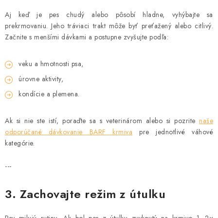
Aj keď je pes chudý alebo pôsobí hladne, vyhýbajte sa
prekrmovaniu. Jeho tráviaci trakt môže byť preťažený alebo citlivý.
Začnite s menšími dávkami a postupne zvyšujte podľa:
veku a hmotnosti psa,
úrovne aktivity,
kondície a plemena.
Ak si nie ste istí, poraďte sa s veterinárom alebo si pozrite
naše
odporúčané dávkovanie BARF krmiva
pre jednotlivé váhové
kategórie.
---
3. Zachovajte režim z útulku