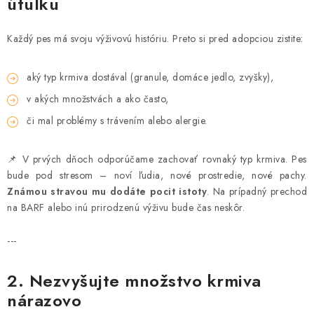
útulku
ZNAČKY
Každý pes má svoju výživovú históriu. Preto si pred adopciou zistite:
Vernostný program a zľavy
Obchodné podmienky
Reklamačný poriadok
Ochrana osobných údajov
aký typ krmiva dostával (granule, domáce jedlo, zvyšky),
Doprava SK
O nás – Piper’s Treats
Kontakt
v akých množstvách a ako často,
BARF pre psov a mačky – FAQ
Odstúpiť od zmluvy tu
či mal problémy s trávením alebo alergie.
📌 V prvých dňoch odporúčame zachovať rovnaký typ krmiva. Pes
bude pod stresom – noví ľudia, nové prostredie, nové pachy.
Známou stravou mu dodáte pocit istoty
. Na prípadný prechod
na BARF alebo inú prirodzenú výživu bude čas neskôr.
---
2. Nezvyšujte množstvo krmiva
nárazovo