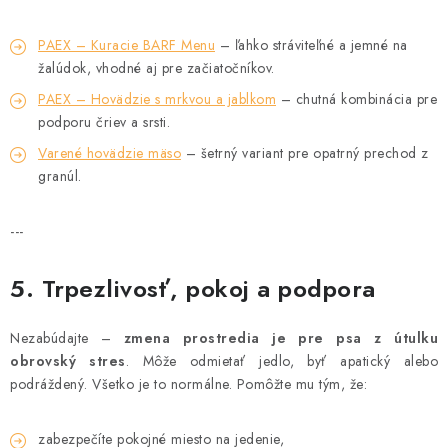
PAEX – Kuracie BARF Menu
– ľahko stráviteľné a jemné na
žalúdok, vhodné aj pre začiatočníkov.
PAEX – Hovädzie s mrkvou a jablkom
– chutná kombinácia pre
podporu čriev a srsti.
Varené hovädzie mäso
– šetrný variant pre opatrný prechod z
granúl.
---
5. Trpezlivosť, pokoj a podpora
Nezabúdajte –
zmena prostredia je pre psa z útulku
obrovský stres
. Môže odmietať jedlo, byť apatický alebo
podráždený. Všetko je to normálne. Pomôžte mu tým, že:
zabezpečíte pokojné miesto na jedenie,