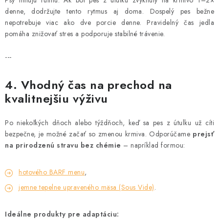
Psy milujú rutinu. Ak bol pes z útulku zvyknutý na krmivo 1–2×
denne, dodržujte tento rytmus aj doma. Dospelý pes bežne
nepotrebuje viac ako dve porcie denne. Pravidelný čas jedla
pomáha znižovať stres a podporuje stabilné trávenie.
---
4. Vhodný čas na prechod na
kvalitnejšiu výživu
Po niekoľkých dňoch alebo týždňoch, keď sa pes z útulku už cíti
bezpečne, je možné začať so zmenou krmiva. Odporúčame
prejsť
na prirodzenú stravu bez chémie
– napríklad formou:
hotového BARF menu
,
jemne tepelne upraveného mäsa (Sous Vide)
.
Ideálne produkty pre adaptáciu: