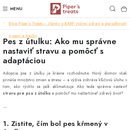
Prejsť
Hľad
na
obsah
Blog Piper’s Treats – články o BARF výžive, zdraví a starostlivosti
NAŠE SPRÁVY
o psov a mačky
Pes z útulku: Ako mu správne
PIPER'S NOVINKY
nastaviť stravu a pomôcť s
BARF PRE PSOV
adaptáciou
BARF PRE MAČKY
Adopcia psa z útulku je krásne rozhodnutie. Nový domov však
prináša množstvo zmien a stresu – a výživa zohráva kľúčovú úlohu v
MRAZOM SUŠENÉ PAMLSKY
tom, ako rýchlo sa psík aklimatizuje. Ako teda správne nastaviť
stravu pre psa z útulku
a pomôcť mu naštartovať zdravý život?
SUŠENÉ KOMPLETNÉ MENU
---
VÝPREDAJ
1. Zistite, čím bol pes kŕmený v