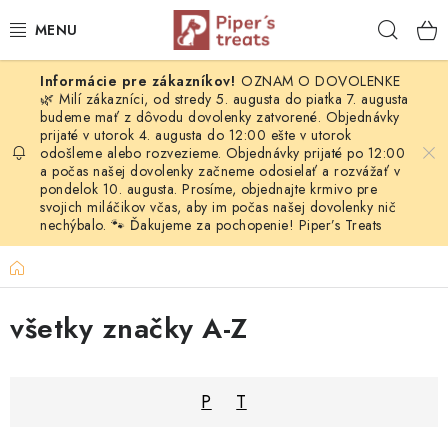
Prejsť
Hľad
na
obsah
OZNAM O DOVOLENKE
NAŠE SPRÁVY
🌿 Milí zákazníci, od stredy 5. augusta do piatka 7. augusta
budeme mať z dôvodu dovolenky zatvorené. Objednávky
prijaté v utorok 4. augusta do 12:00 ešte v utorok
PIPER'S NOVINKY
odošleme alebo rozvezieme. Objednávky prijaté po 12:00
a počas našej dovolenky začneme odosielať a rozvážať v
BARF PRE PSOV
pondelok 10. augusta. Prosíme, objednajte krmivo pre
svojich miláčikov včas, aby im počas našej dovolenky nič
nechýbalo. 🐾 Ďakujeme za pochopenie! Piper’s Treats
BARF PRE MAČKY
Domov
MRAZOM SUŠENÉ PAMLSKY
všetky značky A-Z
SUŠENÉ KOMPLETNÉ MENU
VÝPREDAJ
P
T