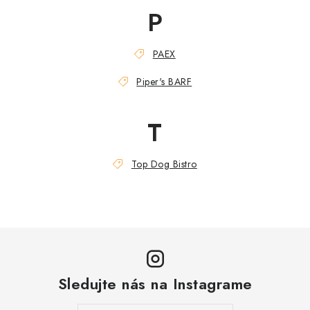
ZNAČKY
P
Vernostný program a zľavy
Obchodné podmienky
PAEX
Reklamačný poriadok
Ochrana osobných údajov
Piper's BARF
Doprava SK
O nás – Piper’s Treats
Kontakt
BARF pre psov a mačky – FAQ
Odstúpiť od zmluvy tu
T
Top Dog Bistro
Sledujte nás na Instagrame