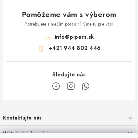
Pomôžeme vám s výberom
Potrebujete s niečím poradiť? Sme tu pre vás!
info
@
pipers.sk
+421 944 802 446
Z
á
Kontaktujte nás
p
ä
Železnična 128C, 90041, Rovinka
Užitočné informácie