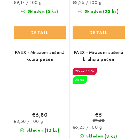
Jednotková
Jednotková
€9,17 / 100 g
€8,25 / 100 g
cena:
cena:
(5 ks)
(23 ks)
Skladom
Skladom
DETAIL
DETAIL
PAEX - Mrazom sušená
PAEX - Mrazom sušená
kozia pečeň
králičia pečeň
33 %
Akcia
€6,80
€5
€7,50
Jednotková
€8,50 / 100 g
Jednotková
€6,25 / 100 g
cena:
(12 ks)
Skladom
cena:
(3 ks)
Skladom