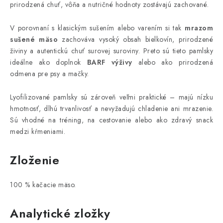
prirodzená chuť, vôňa a nutričné hodnoty zostávajú zachované.
V porovnaní s klasickým sušením alebo varením si tak
mrazom
sušené mäso
zachováva vysoký obsah bielkovín, prirodzené
živiny a autentickú chuť surovej suroviny. Preto sú tieto pamlsky
ideálne ako doplnok
BARF výživy
alebo ako prirodzená
odmena pre psy a mačky.
Lyofilizované pamlsky sú zároveň veľmi praktické – majú nízku
hmotnosť, dlhú trvanlivosť a nevyžadujú chladenie ani mrazenie.
Sú vhodné na tréning, na cestovanie alebo ako zdravý snack
medzi kŕmeniami.
Zloženie
100 % kačacie mäso.
Analytické zložky