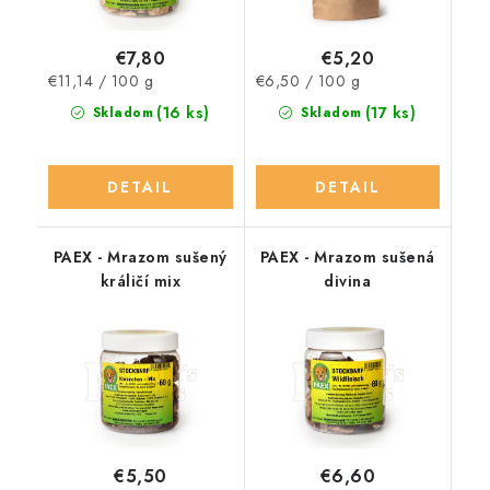
€7,80
€5,20
Jednotková
Jednotková
€11,14 / 100 g
€6,50 / 100 g
cena:
cena:
(16 ks)
(17 ks)
Skladom
Skladom
DETAIL
DETAIL
PAEX - Mrazom sušený
PAEX - Mrazom sušená
králičí mix
divina
€5,50
€6,60