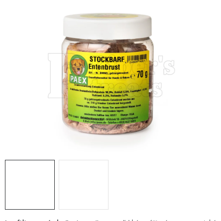
ZNAČKY
Vernostný program a zľavy
Obchodné podmienky
Reklamačný poriadok
Ochrana osobných údajov
Doprava SK
O nás – Piper’s Treats
Kontakt
BARF pre psov a mačky – FAQ
Odstúpiť od zmluvy tu