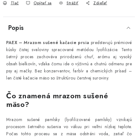
Tlač
Opýtať sa
Strážiť
Zdieľať
Popis
PAEX – Mrazom sušené kačacie prsia
predstavujú prémiové
kúsky čistej svaloviny spracované metódou lyofilizácie. Tento
šetrný proces zachováva prirodzenú chuť, arómu aj vysoký
obsah bielkovín, vďaka čomu ide o výživnú a chutnú odmenu pre
psy aj mačky. Bez konzervantov, farbív a chemických prísad –
len čisté kačacie mäso so štruktúrou čerstvej suroviny.
Čo znamená mrazom sušené
mäso?
Mrazom sušené pamlsky (lyofilizované pamlsky) vznikajú
procesom šetrného sušenia vo vákuu pri veľmi nízkej teplote.
Počas tohto procesu sa z mäsa odstráni voda, zatiaľ čo