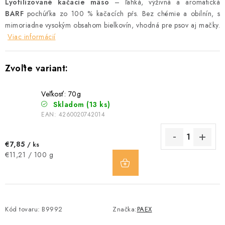
Lyofilizované kačacie mäso
– ľahká, výživná a aromatická
BARF
pochúťka zo 100 % kačacích pŕs. Bez chémie a obilnín, s
mimoriadne vysokým obsahom bielkovín, vhodná pre psov aj mačky.
Viac informácií
Veľkosť: 70g
Skladom
(13 ks)
EAN:
4260020742014
€7,85
/ ks
DO
Jednotková
€11,21 / 100 g
KOŠÍKA
cena:
Kód tovaru:
B9992
Značka:
PAEX