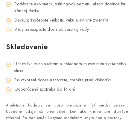
Podávajte ako snack, tréningovú odmenu alebo doplnok ku
kŕmnej dávke
Dávku prispôsobte veľkosti, veku a aktivite zvieraťa
Vždy zabezpečte dostatok čerstvej vody
Skladovanie
Uchovávajte na suchom a chladnom mieste mimo priameho
slnka
Po otvorení dobre uzatvorte, chráňte pred vlhkosťou
Odporúčaná spotreba do 14 dní
Analytické hodnoty sa môžu prirodzene líšiť medzi šaržami.
Uvedené údaje sú orientačné.
Len ako krmivo pre domáce
zvieratá. Po manipulácii s týmto produktom umyte riad a povrchy.