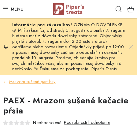
Prejsť
Hľad
na
obsah
OZNAM O DOVOLENKE
NAŠE SPRÁVY
🌿 Milí zákazníci, od stredy 5. augusta do piatka 7. augusta
budeme mať z dôvodu dovolenky zatvorené. Objednávky
prijaté v utorok 4. augusta do 12:00 ešte v utorok
PIPER'S NOVINKY
odošleme alebo rozvezieme. Objednávky prijaté po 12:00
a počas našej dovolenky začneme odosielať a rozvážať v
BARF PRE PSOV
pondelok 10. augusta. Prosíme, objednajte krmivo pre
svojich miláčikov včas, aby im počas našej dovolenky nič
nechýbalo. 🐾 Ďakujeme za pochopenie! Piper’s Treats
BARF PRE MAČKY
Mrazom sušené pamlsky
MRAZOM SUŠENÉ PAMLSKY
PAEX - Mrazom sušené kačacie
SUŠENÉ KOMPLETNÉ MENU
pŕsia
VÝPREDAJ
Podrobnosti hodnotenia
Neohodnotené