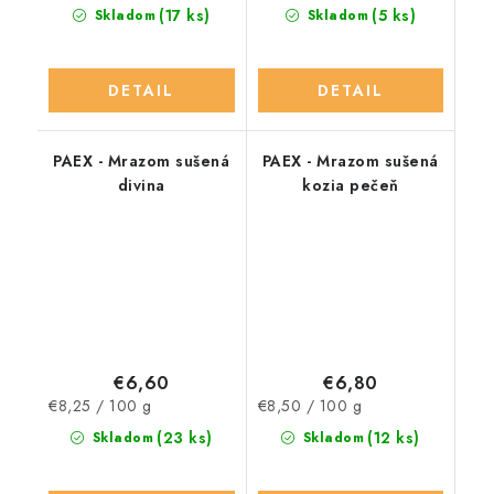
cena:
cena:
(17 ks)
(5 ks)
Skladom
Skladom
DETAIL
DETAIL
PAEX - Mrazom sušená
PAEX - Mrazom sušená
divina
kozia pečeň
€6,60
€6,80
Jednotková
Jednotková
€8,25 / 100 g
€8,50 / 100 g
cena:
cena:
(23 ks)
(12 ks)
Skladom
Skladom