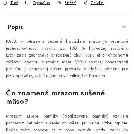
Tlač
Opýtať sa
Strážiť
Zdieľať
Popis
PAEX – Mrazom sušené hovädzie mäso
je prémiová
jednosurovinová maškrta zo 100 % hovädzej svaloviny.
Lyofilizácia zachováva prirodzenú chuť, vôňu aj plnohodnotnú
výživovú hodnotu surového mäsa. Vďaka vysokej koncentrácii
proteínu a intenzívnej aróme predstavuje ideálnu odmenu pre
psov aj mačky, vrátane jedincov s citlivejším trávením.
Čo znamená mrazom sušené
mäso?
Mrazom sušené pamlsky (lyofilizované pamlsky) vznikajú
procesom šetrného sušenia vo vákuu pri veľmi nízkej teplote.
Počas tohto procesu sa z mäsa odstráni voda, zatiaľ čo