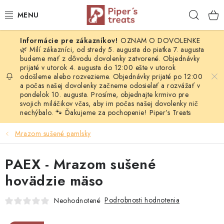
Prejsť
Hľad
na
obsah
OZNAM O DOVOLENKE
NAŠE SPRÁVY
🌿 Milí zákazníci, od stredy 5. augusta do piatka 7. augusta
budeme mať z dôvodu dovolenky zatvorené. Objednávky
prijaté v utorok 4. augusta do 12:00 ešte v utorok
PIPER'S NOVINKY
odošleme alebo rozvezieme. Objednávky prijaté po 12:00
a počas našej dovolenky začneme odosielať a rozvážať v
BARF PRE PSOV
pondelok 10. augusta. Prosíme, objednajte krmivo pre
svojich miláčikov včas, aby im počas našej dovolenky nič
nechýbalo. 🐾 Ďakujeme za pochopenie! Piper’s Treats
BARF PRE MAČKY
Mrazom sušené pamlsky
MRAZOM SUŠENÉ PAMLSKY
PAEX - Mrazom sušené
SUŠENÉ KOMPLETNÉ MENU
hovädzie mäso
VÝPREDAJ
Podrobnosti hodnotenia
Neohodnotené