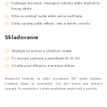
Podávajte ako snack, tréningovú odmenu alebo doplnok ku
kŕmnej dávke
Môže sa podávať suché alebo jemne navlhčené
Dávku upravte podľa veľkosti, veku a aktivity zvieraťa
Skladovanie
Skladujte na suchom a chladnom mieste
Po otvorení uzatvorte a spotrebujte do 30 dní
Chráňte pred vlhkosťou a priamym slnkom
Analytické hodnoty sa môžu prirodzene líšiť medzi šaržami.
Uvedené údaje sú orientačné.
Len ako krmivo pre domáce
zvieratá. Po manipulácii s týmto produktom umyte riad a povrchy.