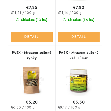
€7,85
€7,80
Jednotková
Jednotková
€11,21 / 100 g
€11,14 / 100 g
cena:
cena:
(13 ks)
(16 ks)
Skladom
Skladom
DETAIL
DETAIL
PAEX - Mrazom sušené
PAEX - Mrazom sušený
rybky
králičí mix
€5,20
€5,50
Jednotková
Jednotková
€6,50 / 100 g
€9,17 / 100 g