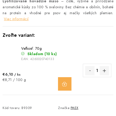
Lyofilizované hovädzie mäso
– čisté, výživné a prirodzene
aromatické kúsky zo 100 % svaloviny. Bez chémie a obilnín, bohaté
na proteín a vhodné pre psov aj mačky všetkých plemien.
Viac informácií
Veľkosť: 70g
Skladom
(10 ks)
EAN:
4260020740133
€6,10
/ ks
DO
Jednotková
€8,71 / 100 g
KOŠÍKA
cena:
Kód tovaru:
B9309
Značka:
PAEX