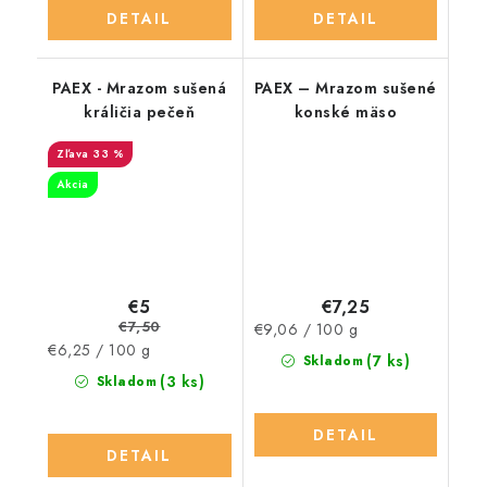
DETAIL
DETAIL
PAEX - Mrazom sušená
PAEX – Mrazom sušené
králičia pečeň
konské mäso
33 %
Akcia
€5
€7,25
€7,50
Jednotková
€9,06 / 100 g
Jednotková
€6,25 / 100 g
cena:
(7 ks)
Skladom
cena:
(3 ks)
Skladom
DETAIL
DETAIL