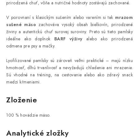
prirodzená chuť, vôňa a nutričné hodnoty zostávajú zachované.
V porovnaní s klasickým sušením alebo varením si tak
mrazom
sušené mäso
zachováva vysoký obsah bielkovín, prirodzené
živiny a autentickú chuť surovej suroviny. Preto sú tieto pamlsky
ideálne ako doplnok
BARF výživy
alebo ako prirodzená
odmena pre psy a mačky.
Lyofilizované pamlsky sú zároveň veľmi praktické – majú nízku
hmotnosť, dlhú trvanlivosť a nevyžadujú chladenie ani mrazenie.
Sú vhodné na tréning, na cestovanie alebo ako zdravý snack
medzi kŕmeniami.
Zloženie
100 % hovädzie mäso.
Analytické zložky