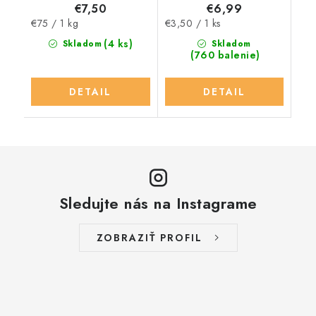
€7,50
€6,99
Jednotková
Jednotková
€75 / 1 kg
€3,50 / 1 ks
cena:
cena:
(4 ks)
Skladom
Skladom
(760 balenie)
DETAIL
DETAIL
Sledujte nás na Instagrame
ZOBRAZIŤ PROFIL