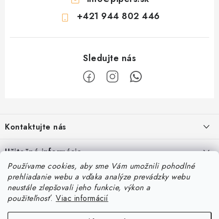
+421 944 802 446
Z
á
Kontaktujte nás
p
ä
Železnična 128C, 90041, Rovinka
Užitočné informácie
t
Používame cookies, aby sme Vám umožnili pohodlné
Tel.:
+421 944 802 446
i
Vernostný program a zľavy
prehliadanie webu a vďaka analýze prevádzky webu
Naše správy
e
neustále zlepšovali jeho funkcie, výkon a
Email:
info@pipers.sk
Obchodné podmienky
Predstavujeme novú líniu Piper’s BARF FRESH
použiteľnosť
.
Viac informácií
Nájdete nás
Reklamačný poriadok
Otváracia doba : Po – Pi 12:00 – 16:00