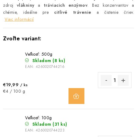
zdroj
vlákniny
a
tráviacich enzýmov
. Bez konzervantov a
chémie, ideálne pre
citlivé trávenie
a čistenie čriev.
Viac informácií
Veľkosť: 500g
Skladom
(8 ks)
EAN:
4260020744216
€19,99
/ ks
DO
Jednotková
€4 / 100 g
KOŠÍKA
cena:
Veľkosť: 100g
Skladom
(31 ks)
EAN:
4260020744223