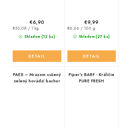
€6,90
€9,99
Jednotková
Jednotková
€53,08 / 1 kg
€6,66 / 100 g
cena:
cena:
(12 ks)
(27 ks)
Skladom
Skladom
DETAIL
DETAIL
PAEX – Mrazom sušený
Piper's BARF - Králičie
zelený hovädzí bachor
PURE FRESH