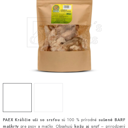
ZNAČKY
Vernostný program a zľavy
Obchodné podmienky
Reklamačný poriadok
Ochrana osobných údajov
Doprava SK
O nás – Piper’s Treats
Kontakt
BARF pre psov a mačky – FAQ
Odstúpiť od zmluvy tu
PAEX Králičie uši so srsťou
sú 100 % prírodné
sušené BARF
maškrty
pre psov a mačky. Obsahujú
kožu aj srsť
– prirodzený