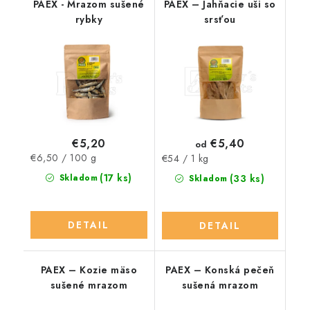
PAEX - Mrazom sušené
PAEX – Jahňacie uši so
rybky
srsťou
€5,20
€5,40
od
Jednotková
€6,50 / 100 g
Jednotková
€54 / 1 kg
cena:
cena:
(17 ks)
Skladom
(33 ks)
Skladom
DETAIL
DETAIL
PAEX – Kozie mäso
PAEX – Konská pečeň
sušené mrazom
sušená mrazom