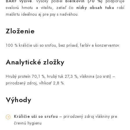
BARF výžive
. Vysoký podiel
bielkovín (70 %)
podporuje
svalovú hmotu a vitalitu, zatiaľ čo
nízky obsah tuku
robí
maškrtu ideálnou aj pre psy s nadváhou.
Zloženie
100 % králičie uši so srsťou, bez prísad, farbív a konzervantov.
Analytické zložky
Hrubý proteín 70,1 %, hrubý tuk 27,3 %, vláknina (zo srsti) –
prirodzený zdroj, vlhkosť 2,8 %.
Výhody
Králičie uši so srsťou
– prirodzený zdroj vlákniny pre
črevnú hygienu