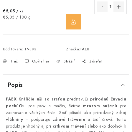
€5,05
/ ks
DO
Jednotková
€5,05 / 100 g
KOŠÍKA
cena:
Kód tovaru:
T9393
Značka:
PAEX
Tlač
Opýtať sa
Strážiť
Zdieľať
Popis
PAEX Králičie uši so srsťou
predstavujú
prírodnú žuvaciu
pochúťku
pre psov a mačky, šetrne
mrazom sušenú
pre
zachovanie všetkých živín. Srsť pôsobí ako prirodzený zdroj
vlákniny
– podporuje zdravé
trávenie
a čistí črevá. Tento
produkt je vhodný aj pri
citlivom trávení
alebo ako doplnok k