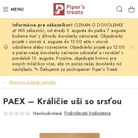
Prejsť
Hľad
na
obsah
OZNAM O DOVOLENKE
NAŠE SPRÁVY
🌿 Milí zákazníci, od stredy 5. augusta do piatka 7. augusta
budeme mať z dôvodu dovolenky zatvorené. Objednávky
prijaté v utorok 4. augusta do 12:00 ešte v utorok
PIPER'S NOVINKY
odošleme alebo rozvezieme. Objednávky prijaté po 12:00
a počas našej dovolenky začneme odosielať a rozvážať v
BARF PRE PSOV
pondelok 10. augusta. Prosíme, objednajte krmivo pre
svojich miláčikov včas, aby im počas našej dovolenky nič
nechýbalo. 🐾 Ďakujeme za pochopenie! Piper’s Treats
BARF PRE MAČKY
Mrazom sušené pamlsky
MRAZOM SUŠENÉ PAMLSKY
PAEX – Králičie uši so srsťou
SUŠENÉ KOMPLETNÉ MENU
Podrobnosti hodnotenia
Neohodnotené
VÝPREDAJ