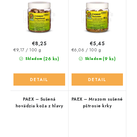
€8,25
€5,45
Jednotková
Jednotková
€9,17 / 100 g
€6,06 / 100 g
cena:
cena:
(26 ks)
(9 ks)
Skladom
Skladom
DETAIL
DETAIL
PAEX – Sušená
PAEX – Mrazom sušené
hovädzia koža z hlavy
pštrosie krky