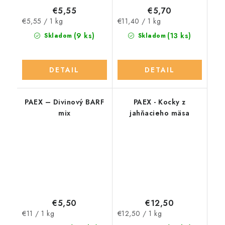
€5,55
€5,70
Jednotková
Jednotková
€5,55 / 1 kg
€11,40 / 1 kg
cena:
cena:
(9 ks)
(13 ks)
Skladom
Skladom
DETAIL
DETAIL
PAEX – Divinový BARF
PAEX - Kocky z
mix
jahňacieho mäsa
€5,50
€12,50
Jednotková
Jednotková
€11 / 1 kg
€12,50 / 1 kg
cena:
cena: