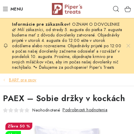
Prejsť
Hľad
na
obsah
OZNAM O DOVOLENKE
NAŠE SPRÁVY
🌿 Milí zákazníci, od stredy 5. augusta do piatka 7. augusta
budeme mať z dôvodu dovolenky zatvorené. Objednávky
prijaté v utorok 4. augusta do 12:00 ešte v utorok
PIPER'S NOVINKY
odošleme alebo rozvezieme. Objednávky prijaté po 12:00
a počas našej dovolenky začneme odosielať a rozvážať v
BARF PRE PSOV
pondelok 10. augusta. Prosíme, objednajte krmivo pre
svojich miláčikov včas, aby im počas našej dovolenky nič
nechýbalo. 🐾 Ďakujeme za pochopenie! Piper’s Treats
BARF PRE MAČKY
BARF pre psov
MRAZOM SUŠENÉ PAMLSKY
PAEX – Sobie držky v kockách
SUŠENÉ KOMPLETNÉ MENU
Podrobnosti hodnotenia
Neohodnotené
VÝPREDAJ
50 %