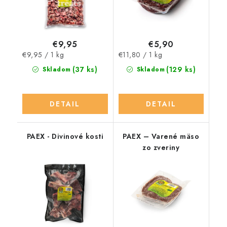
€9,95
€5,90
Jednotková
Jednotková
€9,95 / 1 kg
€11,80 / 1 kg
cena:
cena:
(37 ks)
(129 ks)
Skladom
Skladom
DETAIL
DETAIL
PAEX - Divinové kosti
PAEX – Varené mäso
zo zveriny