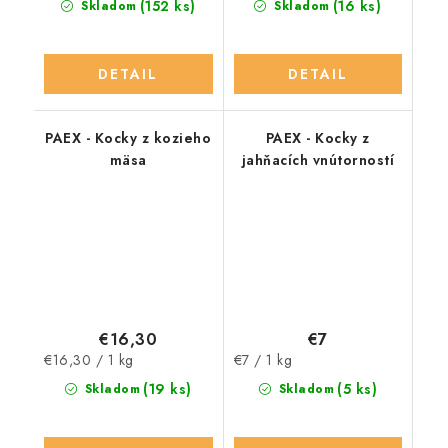
(152 ks)
(16 ks)
Skladom
Skladom
DETAIL
DETAIL
PAEX - Kocky z kozieho
PAEX - Kocky z
mäsa
jahňacích vnútorností
€16,30
€7
Jednotková
Jednotková
€16,30 / 1 kg
€7 / 1 kg
cena:
cena:
(19 ks)
(5 ks)
Skladom
Skladom