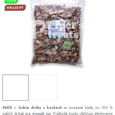
ZNAČKY
Akcia
MRAZENÝ
Vernostný program a zľavy
Obchodné podmienky
Reklamačný poriadok
Ochrana osobných údajov
Doprava SK
O nás – Piper’s Treats
Kontakt
BARF pre psov a mačky – FAQ
Odstúpiť od zmluvy tu
PAEX – Sobie držky v kockách
sú mrazené kúsky zo 100 %
sobích držiek pre dospelé psy. Praktické kocky uľahčujú dávkovanie