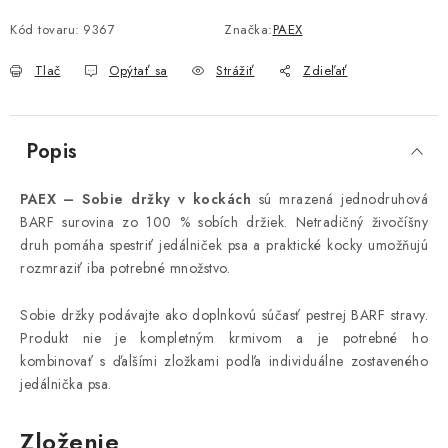
Kód tovaru:
9367
Značka:
PAEX
Tlač
Opýtať sa
Strážiť
Zdieľať
Popis
PAEX – Sobie držky v kockách
sú mrazená jednodruhová
BARF surovina zo 100 % sobích držiek. Netradičný živočíšny
druh pomáha spestriť jedálniček psa a praktické kocky umožňujú
rozmraziť iba potrebné množstvo.
Sobie držky podávajte ako doplnkovú súčasť pestrej BARF stravy.
Produkt nie je kompletným krmivom a je potrebné ho
kombinovať s ďalšími zložkami podľa individuálne zostaveného
jedálnička psa.
Zloženie