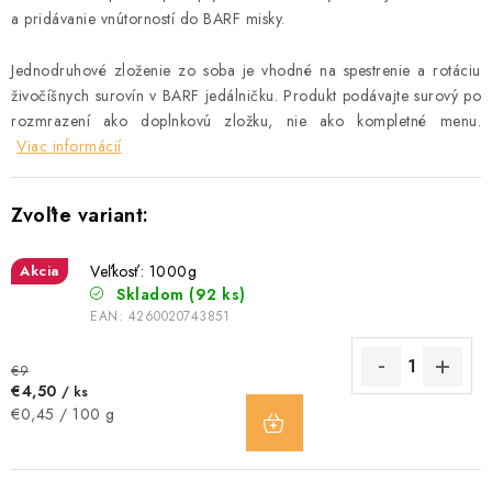
a pridávanie vnútorností do BARF misky.
Jednodruhové zloženie zo soba je vhodné na spestrenie a rotáciu
živočíšnych surovín v BARF jedálničku. Produkt podávajte surový po
rozmrazení ako doplnkovú zložku, nie ako kompletné menu.
Viac informácií
Akcia
Veľkosť: 1000g
Skladom
(92 ks)
EAN:
4260020743851
€9
€4,50
/ ks
DO
Jednotková
€0,45 / 100 g
KOŠÍKA
cena: