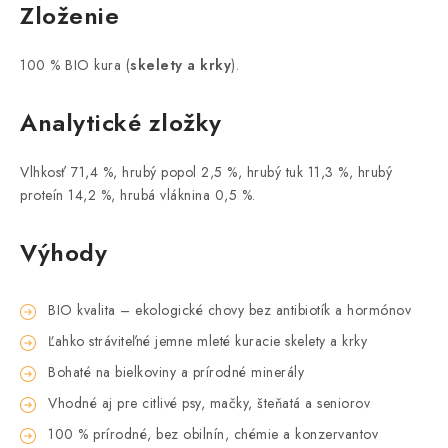
Zloženie
100 % BIO kura (
skelety a krky
).
Analytické zložky
Vlhkosť 71,4 %, hrubý popol 2,5 %, hrubý tuk 11,3 %, hrubý
proteín 14,2 %, hrubá vláknina 0,5 %.
Výhody
BIO kvalita – ekologické chovy bez antibiotík a hormónov
Ľahko stráviteľné jemne mleté kuracie skelety a krky
Bohaté na bielkoviny a prírodné minerály
Vhodné aj pre citlivé psy, mačky, šteňatá a seniorov
100 % prírodné, bez obilnín, chémie a konzervantov