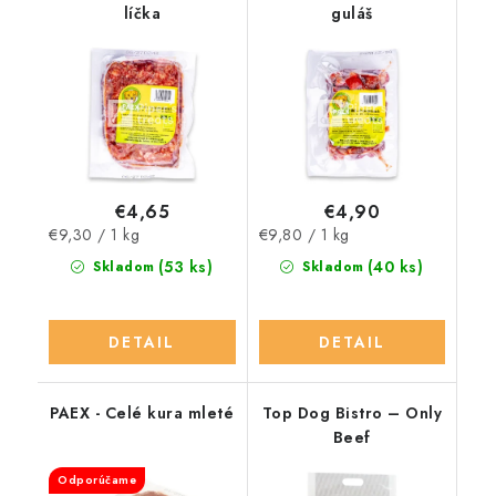
líčka
guláš
€4,65
€4,90
Jednotková
Jednotková
€9,30 / 1 kg
€9,80 / 1 kg
cena:
cena:
(53 ks)
(40 ks)
Skladom
Skladom
DETAIL
DETAIL
PAEX - Celé kura mleté
Top Dog Bistro – Only
Beef
Odporúčame