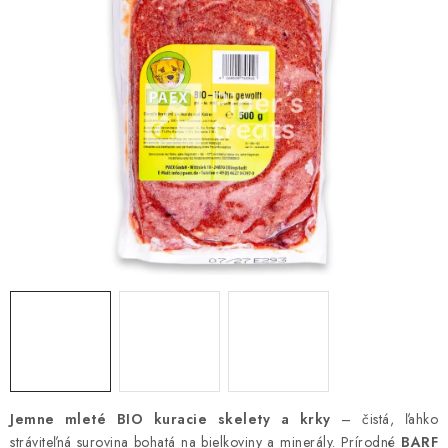
ZNAČKY
Vernostný program a zľavy
Obchodné podmienky
Reklamačný poriadok
Ochrana osobných údajov
Doprava SK
O nás – Piper’s Treats
Kontakt
BARF pre psov a mačky – FAQ
Odstúpiť od zmluvy tu
Jemne mleté BIO kuracie skelety a krky
– čistá, ľahko
stráviteľná surovina bohatá na bielkoviny a minerály. Prírodné
BARF