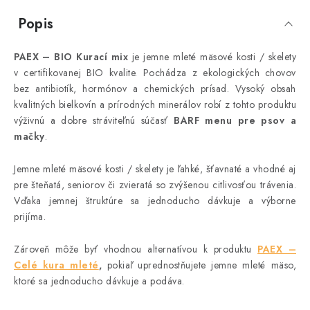
Popis
PAEX – BIO Kurací mix
je jemne mleté mäsové kosti / skelety
v certifikovanej BIO kvalite. Pochádza z ekologických chovov
bez antibiotík, hormónov a chemických prísad. Vysoký obsah
kvalitných bielkovín a prírodných minerálov robí z tohto produktu
výživnú a dobre stráviteľnú súčasť
BARF menu pre psov a
mačky
.
Jemne mleté mäsové kosti / skelety je ľahké, šťavnaté a vhodné aj
pre šteňatá, seniorov či zvieratá so zvýšenou citlivosťou trávenia.
Vďaka jemnej štruktúre sa jednoducho dávkuje a výborne
prijíma.
Zároveň môže byť vhodnou alternatívou k produktu
PAEX –
Celé kura mleté
,
pokiaľ uprednostňujete jemne mleté mäso,
ktoré sa jednoducho dávkuje a podáva.