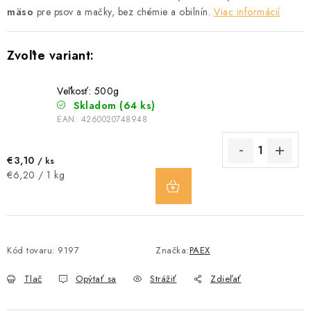
mäso
pre psov a mačky, bez chémie a obilnín.
Viac informácií
Veľkosť: 500g
Skladom
(64 ks)
EAN:
4260020748948
€3,10
/ ks
DO
Jednotková
€6,20 / 1 kg
KOŠÍKA
cena:
Kód tovaru:
9197
Značka:
PAEX
Tlač
Opýtať sa
Strážiť
Zdieľať