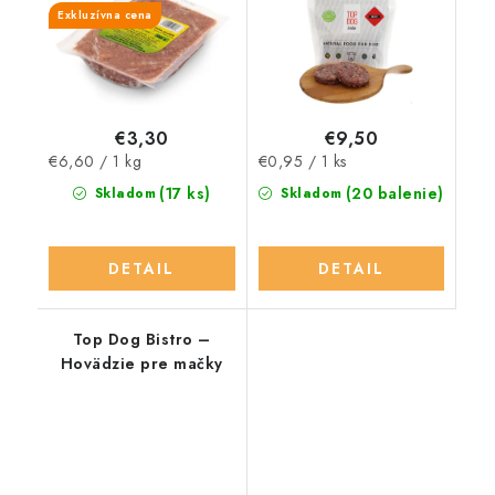
Exkluzívna cena
€3,30
€9,50
Jednotková
Jednotková
€6,60 / 1 kg
€0,95 / 1 ks
cena:
cena:
(17 ks)
(20 balenie)
Skladom
Skladom
DETAIL
DETAIL
Top Dog Bistro –
Hovädzie pre mačky