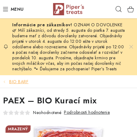
Prejsť
Hľad
na
obsah
OZNAM O DOVOLENKE
NAŠE SPRÁVY
🌿 Milí zákazníci, od stredy 5. augusta do piatka 7. augusta
budeme mať z dôvodu dovolenky zatvorené. Objednávky
prijaté v utorok 4. augusta do 12:00 ešte v utorok
PIPER'S NOVINKY
odošleme alebo rozvezieme. Objednávky prijaté po 12:00
a počas našej dovolenky začneme odosielať a rozvážať v
BARF PRE PSOV
pondelok 10. augusta. Prosíme, objednajte krmivo pre
svojich miláčikov včas, aby im počas našej dovolenky nič
nechýbalo. 🐾 Ďakujeme za pochopenie! Piper’s Treats
BARF PRE MAČKY
BIO BARF
MRAZOM SUŠENÉ PAMLSKY
PAEX – BIO Kurací mix
SUŠENÉ KOMPLETNÉ MENU
Podrobnosti hodnotenia
Neohodnotené
VÝPREDAJ
MRAZENÝ