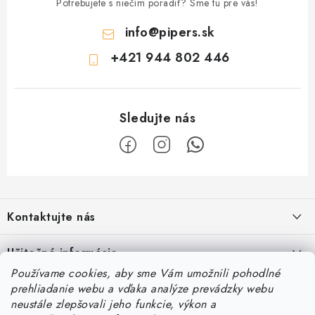
Potrebujete s niečím poradiť? Sme tu pre vás!
info
@
pipers.sk
+421 944 802 446
Z
á
Kontaktujte nás
p
ä
Železnična 128C, 90041, Rovinka
Užitočné informácie
t
Používame cookies, aby sme Vám umožnili pohodlné
Tel.:
+421 944 802 446
i
Vernostný program a zľavy
Naše správy
prehliadanie webu a vďaka analýze prevádzky webu
e
neustále zlepšovali jeho funkcie, výkon a
Email:
info@pipers.sk
Obchodné podmienky